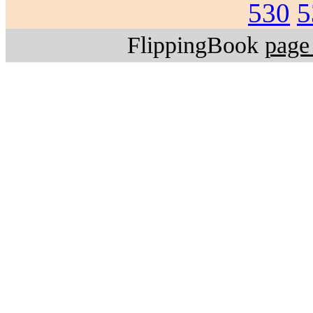
530
5
FlippingBook
page 