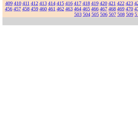
409
410
411
412
413
414
415
416
417
418
419
420
421
422
423
4
456
457
458
459
460
461
462
463
464
465
466
467
468
469
470
4
503
504
505
506
507
508
509
5