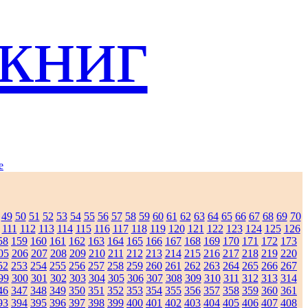
книг
e
49
50
51
52
53
54
55
56
57
58
59
60
61
62
63
64
65
66
67
68
69
70
111
112
113
114
115
116
117
118
119
120
121
122
123
124
125
126
58
159
160
161
162
163
164
165
166
167
168
169
170
171
172
173
05
206
207
208
209
210
211
212
213
214
215
216
217
218
219
220
52
253
254
255
256
257
258
259
260
261
262
263
264
265
266
267
99
300
301
302
303
304
305
306
307
308
309
310
311
312
313
314
46
347
348
349
350
351
352
353
354
355
356
357
358
359
360
361
93
394
395
396
397
398
399
400
401
402
403
404
405
406
407
408