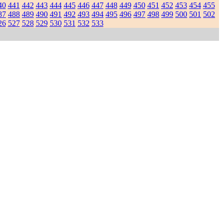
40
441
442
443
444
445
446
447
448
449
450
451
452
453
454
455
87
488
489
490
491
492
493
494
495
496
497
498
499
500
501
502
26
527
528
529
530
531
532
533