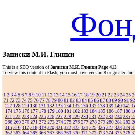
Фон
Записки М.И. Глинки
This is a SEO version of
Записки М.И. Глинки Page 413
To view this content in Flash, you must have version 8 or greater and
1
2
3
4
5
6
7
8
9
10
11
12
13
14
15
16
17
18
19
20
21
22
23
24
25
2
71
72
73
74
75
76
77
78
79
80
81
82
83
84
85
86
87
88
89
90
91
92
127
128
129
130
131
132
133
134
135
136
137
138
139
140
141
1
174
175
176
177
178
179
180
181
182
183
184
185
186
187
188
1
221
222
223
224
225
226
227
228
229
230
231
232
233
234
235
2
268
269
270
271
272
273
274
275
276
277
278
279
280
281
282
2
315
316
317
318
319
320
321
322
323
324
325
326
327
328
329
3
362
363
364
365
366
367
368
369
370
371
372
373
374
375
376
3