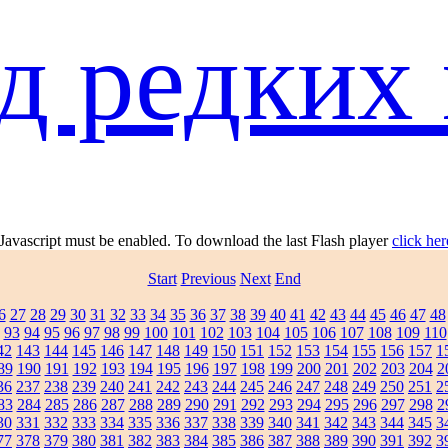
д редких 
 Javascript must be enabled. To download the last Flash player
click her
Start
Previous
Next
End
6
27
28
29
30
31
32
33
34
35
36
37
38
39
40
41
42
43
44
45
46
47
48
93
94
95
96
97
98
99
100
101
102
103
104
105
106
107
108
109
110
42
143
144
145
146
147
148
149
150
151
152
153
154
155
156
157
1
89
190
191
192
193
194
195
196
197
198
199
200
201
202
203
204
2
36
237
238
239
240
241
242
243
244
245
246
247
248
249
250
251
2
83
284
285
286
287
288
289
290
291
292
293
294
295
296
297
298
2
30
331
332
333
334
335
336
337
338
339
340
341
342
343
344
345
3
77
378
379
380
381
382
383
384
385
386
387
388
389
390
391
392
3