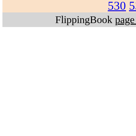
530
5
FlippingBook
page 