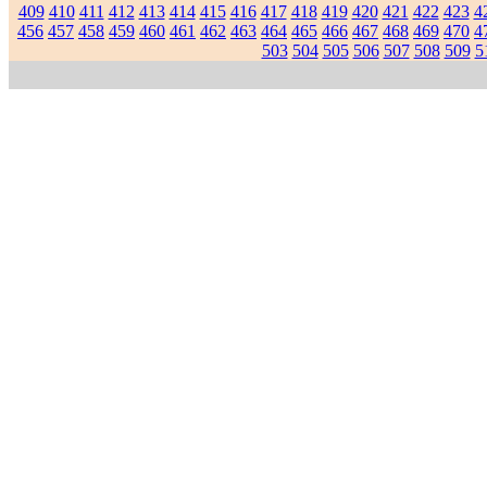
409
410
411
412
413
414
415
416
417
418
419
420
421
422
423
4
456
457
458
459
460
461
462
463
464
465
466
467
468
469
470
4
503
504
505
506
507
508
509
5