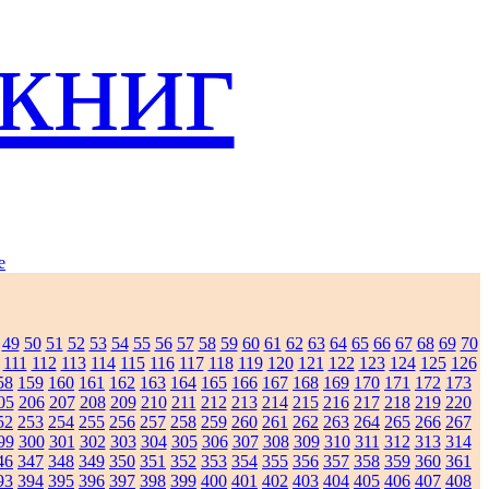
книг
e
49
50
51
52
53
54
55
56
57
58
59
60
61
62
63
64
65
66
67
68
69
70
111
112
113
114
115
116
117
118
119
120
121
122
123
124
125
126
58
159
160
161
162
163
164
165
166
167
168
169
170
171
172
173
05
206
207
208
209
210
211
212
213
214
215
216
217
218
219
220
52
253
254
255
256
257
258
259
260
261
262
263
264
265
266
267
99
300
301
302
303
304
305
306
307
308
309
310
311
312
313
314
46
347
348
349
350
351
352
353
354
355
356
357
358
359
360
361
93
394
395
396
397
398
399
400
401
402
403
404
405
406
407
408