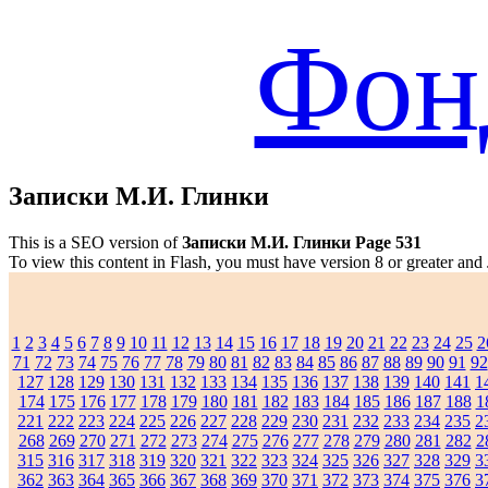
Фон
Записки М.И. Глинки
This is a SEO version of
Записки М.И. Глинки Page 531
To view this content in Flash, you must have version 8 or greater and
1
2
3
4
5
6
7
8
9
10
11
12
13
14
15
16
17
18
19
20
21
22
23
24
25
2
71
72
73
74
75
76
77
78
79
80
81
82
83
84
85
86
87
88
89
90
91
92
127
128
129
130
131
132
133
134
135
136
137
138
139
140
141
1
174
175
176
177
178
179
180
181
182
183
184
185
186
187
188
1
221
222
223
224
225
226
227
228
229
230
231
232
233
234
235
2
268
269
270
271
272
273
274
275
276
277
278
279
280
281
282
2
315
316
317
318
319
320
321
322
323
324
325
326
327
328
329
3
362
363
364
365
366
367
368
369
370
371
372
373
374
375
376
3