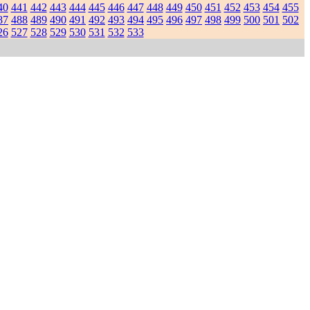
40
441
442
443
444
445
446
447
448
449
450
451
452
453
454
455
87
488
489
490
491
492
493
494
495
496
497
498
499
500
501
502
26
527
528
529
530
531
532
533