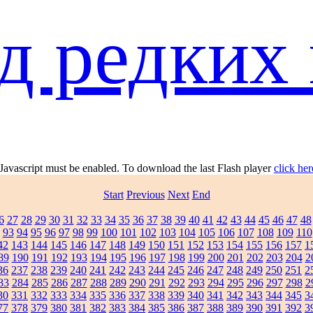
д редких 
 Javascript must be enabled. To download the last Flash player
click her
Start
Previous
Next
End
6
27
28
29
30
31
32
33
34
35
36
37
38
39
40
41
42
43
44
45
46
47
48
93
94
95
96
97
98
99
100
101
102
103
104
105
106
107
108
109
110
42
143
144
145
146
147
148
149
150
151
152
153
154
155
156
157
1
89
190
191
192
193
194
195
196
197
198
199
200
201
202
203
204
2
36
237
238
239
240
241
242
243
244
245
246
247
248
249
250
251
2
83
284
285
286
287
288
289
290
291
292
293
294
295
296
297
298
2
30
331
332
333
334
335
336
337
338
339
340
341
342
343
344
345
3
77
378
379
380
381
382
383
384
385
386
387
388
389
390
391
392
3