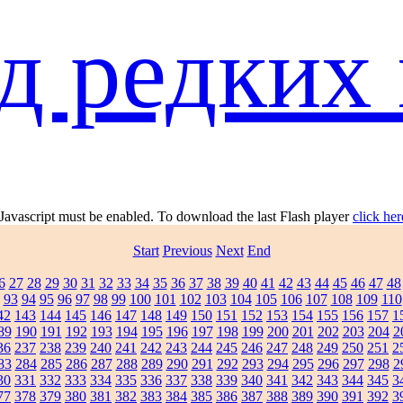
д редких 
 Javascript must be enabled. To download the last Flash player
click her
Start
Previous
Next
End
6
27
28
29
30
31
32
33
34
35
36
37
38
39
40
41
42
43
44
45
46
47
48
93
94
95
96
97
98
99
100
101
102
103
104
105
106
107
108
109
110
42
143
144
145
146
147
148
149
150
151
152
153
154
155
156
157
1
89
190
191
192
193
194
195
196
197
198
199
200
201
202
203
204
2
36
237
238
239
240
241
242
243
244
245
246
247
248
249
250
251
2
83
284
285
286
287
288
289
290
291
292
293
294
295
296
297
298
2
30
331
332
333
334
335
336
337
338
339
340
341
342
343
344
345
3
77
378
379
380
381
382
383
384
385
386
387
388
389
390
391
392
3