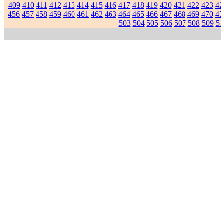
409
410
411
412
413
414
415
416
417
418
419
420
421
422
423
4
456
457
458
459
460
461
462
463
464
465
466
467
468
469
470
4
503
504
505
506
507
508
509
5