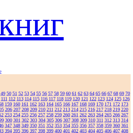
книг
e
49
50
51
52
53
54
55
56
57
58
59
60
61
62
63
64
65
66
67
68
69
70
111
112
113
114
115
116
117
118
119
120
121
122
123
124
125
126
58
159
160
161
162
163
164
165
166
167
168
169
170
171
172
173
05
206
207
208
209
210
211
212
213
214
215
216
217
218
219
220
52
253
254
255
256
257
258
259
260
261
262
263
264
265
266
267
99
300
301
302
303
304
305
306
307
308
309
310
311
312
313
314
46
347
348
349
350
351
352
353
354
355
356
357
358
359
360
361
93
394
395
396
397
398
399
400
401
402
403
404
405
406
407
408