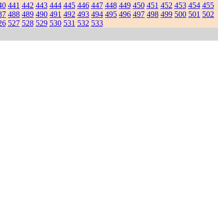
40
441
442
443
444
445
446
447
448
449
450
451
452
453
454
455
87
488
489
490
491
492
493
494
495
496
497
498
499
500
501
502
26
527
528
529
530
531
532
533