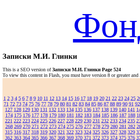
Фон
Записки М.И. Глинки
This is a SEO version of
Записки М.И. Глинки Page 524
To view this content in Flash, you must have version 8 or greater and
1
2
3
4
5
6
7
8
9
10
11
12
13
14
15
16
17
18
19
20
21
22
23
24
25
2
71
72
73
74
75
76
77
78
79
80
81
82
83
84
85
86
87
88
89
90
91
92
127
128
129
130
131
132
133
134
135
136
137
138
139
140
141
1
174
175
176
177
178
179
180
181
182
183
184
185
186
187
188
1
221
222
223
224
225
226
227
228
229
230
231
232
233
234
235
2
268
269
270
271
272
273
274
275
276
277
278
279
280
281
282
2
315
316
317
318
319
320
321
322
323
324
325
326
327
328
329
3
362
363
364
365
366
367
368
369
370
371
372
373
374
375
376
3