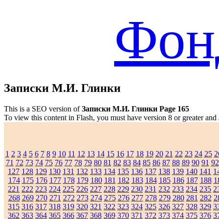
Фон
Записки М.И. Глинки
This is a SEO version of
Записки М.И. Глинки Page 165
To view this content in Flash, you must have version 8 or greater and
1
2
3
4
5
6
7
8
9
10
11
12
13
14
15
16
17
18
19
20
21
22
23
24
25
2
71
72
73
74
75
76
77
78
79
80
81
82
83
84
85
86
87
88
89
90
91
92
127
128
129
130
131
132
133
134
135
136
137
138
139
140
141
1
174
175
176
177
178
179
180
181
182
183
184
185
186
187
188
1
221
222
223
224
225
226
227
228
229
230
231
232
233
234
235
2
268
269
270
271
272
273
274
275
276
277
278
279
280
281
282
2
315
316
317
318
319
320
321
322
323
324
325
326
327
328
329
3
362
363
364
365
366
367
368
369
370
371
372
373
374
375
376
3