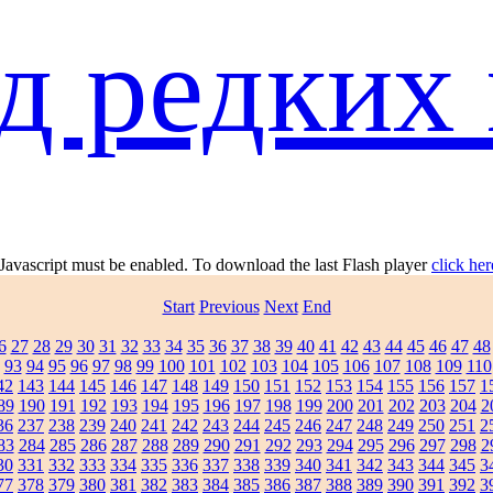
д редких 
 Javascript must be enabled. To download the last Flash player
click her
Start
Previous
Next
End
6
27
28
29
30
31
32
33
34
35
36
37
38
39
40
41
42
43
44
45
46
47
48
93
94
95
96
97
98
99
100
101
102
103
104
105
106
107
108
109
110
42
143
144
145
146
147
148
149
150
151
152
153
154
155
156
157
1
89
190
191
192
193
194
195
196
197
198
199
200
201
202
203
204
2
36
237
238
239
240
241
242
243
244
245
246
247
248
249
250
251
2
83
284
285
286
287
288
289
290
291
292
293
294
295
296
297
298
2
30
331
332
333
334
335
336
337
338
339
340
341
342
343
344
345
3
77
378
379
380
381
382
383
384
385
386
387
388
389
390
391
392
3