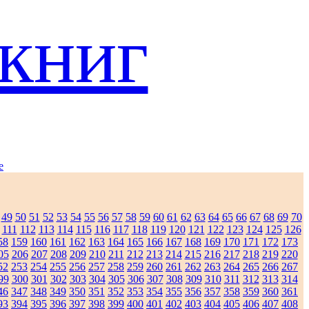
книг
e
49
50
51
52
53
54
55
56
57
58
59
60
61
62
63
64
65
66
67
68
69
70
111
112
113
114
115
116
117
118
119
120
121
122
123
124
125
126
58
159
160
161
162
163
164
165
166
167
168
169
170
171
172
173
05
206
207
208
209
210
211
212
213
214
215
216
217
218
219
220
52
253
254
255
256
257
258
259
260
261
262
263
264
265
266
267
99
300
301
302
303
304
305
306
307
308
309
310
311
312
313
314
46
347
348
349
350
351
352
353
354
355
356
357
358
359
360
361
93
394
395
396
397
398
399
400
401
402
403
404
405
406
407
408