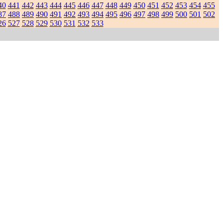
40
441
442
443
444
445
446
447
448
449
450
451
452
453
454
455
87
488
489
490
491
492
493
494
495
496
497
498
499
500
501
502
26
527
528
529
530
531
532
533