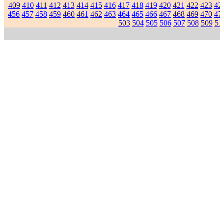
409
410
411
412
413
414
415
416
417
418
419
420
421
422
423
4
456
457
458
459
460
461
462
463
464
465
466
467
468
469
470
4
503
504
505
506
507
508
509
5