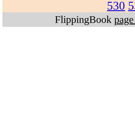
530
5
FlippingBook
page 