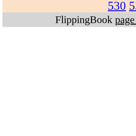
530
5
FlippingBook
page 