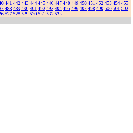
40
441
442
443
444
445
446
447
448
449
450
451
452
453
454
455
87
488
489
490
491
492
493
494
495
496
497
498
499
500
501
502
26
527
528
529
530
531
532
533