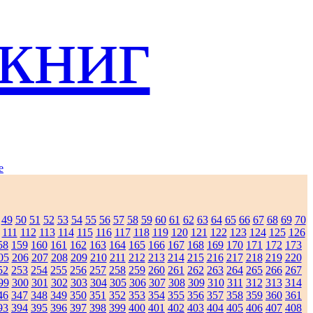
книг
e
49
50
51
52
53
54
55
56
57
58
59
60
61
62
63
64
65
66
67
68
69
70
111
112
113
114
115
116
117
118
119
120
121
122
123
124
125
126
58
159
160
161
162
163
164
165
166
167
168
169
170
171
172
173
05
206
207
208
209
210
211
212
213
214
215
216
217
218
219
220
52
253
254
255
256
257
258
259
260
261
262
263
264
265
266
267
99
300
301
302
303
304
305
306
307
308
309
310
311
312
313
314
46
347
348
349
350
351
352
353
354
355
356
357
358
359
360
361
93
394
395
396
397
398
399
400
401
402
403
404
405
406
407
408