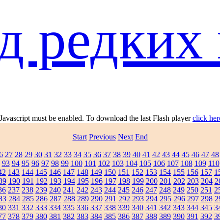
д редких 
 Javascript must be enabled. To download the last Flash player
click her
Start
Previous
Next
End
6
27
28
29
30
31
32
33
34
35
36
37
38
39
40
41
42
43
44
45
46
47
48
93
94
95
96
97
98
99
100
101
102
103
104
105
106
107
108
109
110
42
143
144
145
146
147
148
149
150
151
152
153
154
155
156
157
1
89
190
191
192
193
194
195
196
197
198
199
200
201
202
203
204
2
36
237
238
239
240
241
242
243
244
245
246
247
248
249
250
251
2
83
284
285
286
287
288
289
290
291
292
293
294
295
296
297
298
2
30
331
332
333
334
335
336
337
338
339
340
341
342
343
344
345
3
77
378
379
380
381
382
383
384
385
386
387
388
389
390
391
392
3