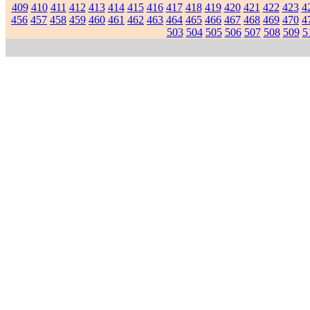
409
410
411
412
413
414
415
416
417
418
419
420
421
422
423
4
456
457
458
459
460
461
462
463
464
465
466
467
468
469
470
4
503
504
505
506
507
508
509
5