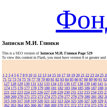
Фон
Записки М.И. Глинки
This is a SEO version of
Записки М.И. Глинки Page 529
To view this content in Flash, you must have version 8 or greater and
1
2
3
4
5
6
7
8
9
10
11
12
13
14
15
16
17
18
19
20
21
22
23
24
25
2
71
72
73
74
75
76
77
78
79
80
81
82
83
84
85
86
87
88
89
90
91
92
127
128
129
130
131
132
133
134
135
136
137
138
139
140
141
1
174
175
176
177
178
179
180
181
182
183
184
185
186
187
188
1
221
222
223
224
225
226
227
228
229
230
231
232
233
234
235
2
268
269
270
271
272
273
274
275
276
277
278
279
280
281
282
2
315
316
317
318
319
320
321
322
323
324
325
326
327
328
329
3
362
363
364
365
366
367
368
369
370
371
372
373
374
375
376
3