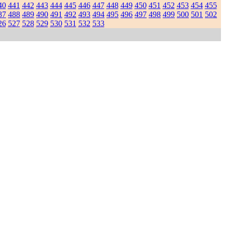
40
441
442
443
444
445
446
447
448
449
450
451
452
453
454
455
87
488
489
490
491
492
493
494
495
496
497
498
499
500
501
502
26
527
528
529
530
531
532
533