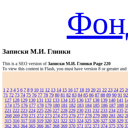
Фон
Записки М.И. Глинки
This is a SEO version of
Записки М.И. Глинки Page 220
To view this content in Flash, you must have version 8 or greater and
1
2
3
4
5
6
7
8
9
10
11
12
13
14
15
16
17
18
19
20
21
22
23
24
25
2
71
72
73
74
75
76
77
78
79
80
81
82
83
84
85
86
87
88
89
90
91
92
127
128
129
130
131
132
133
134
135
136
137
138
139
140
141
1
174
175
176
177
178
179
180
181
182
183
184
185
186
187
188
1
221
222
223
224
225
226
227
228
229
230
231
232
233
234
235
2
268
269
270
271
272
273
274
275
276
277
278
279
280
281
282
2
315
316
317
318
319
320
321
322
323
324
325
326
327
328
329
3
362
363
364
365
366
367
368
369
370
371
372
373
374
375
376
3