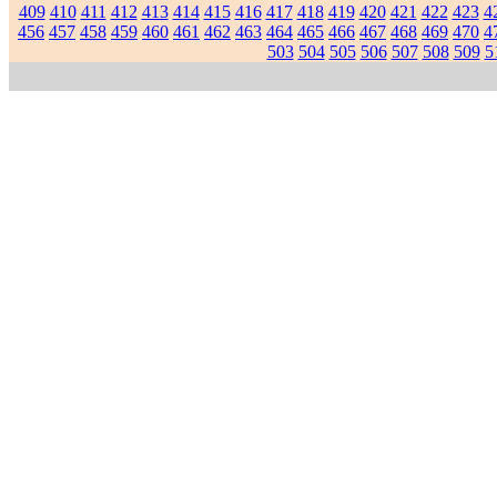
409
410
411
412
413
414
415
416
417
418
419
420
421
422
423
4
456
457
458
459
460
461
462
463
464
465
466
467
468
469
470
4
503
504
505
506
507
508
509
5