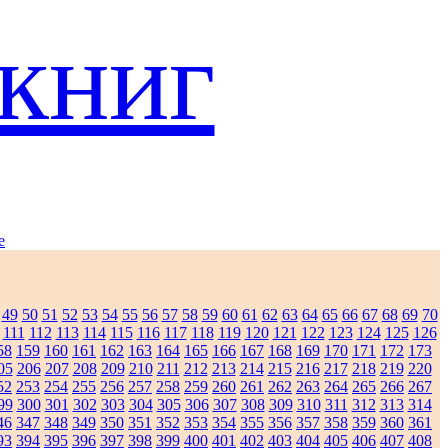
книг
e
49
50
51
52
53
54
55
56
57
58
59
60
61
62
63
64
65
66
67
68
69
70
111
112
113
114
115
116
117
118
119
120
121
122
123
124
125
126
58
159
160
161
162
163
164
165
166
167
168
169
170
171
172
173
05
206
207
208
209
210
211
212
213
214
215
216
217
218
219
220
52
253
254
255
256
257
258
259
260
261
262
263
264
265
266
267
99
300
301
302
303
304
305
306
307
308
309
310
311
312
313
314
46
347
348
349
350
351
352
353
354
355
356
357
358
359
360
361
93
394
395
396
397
398
399
400
401
402
403
404
405
406
407
408