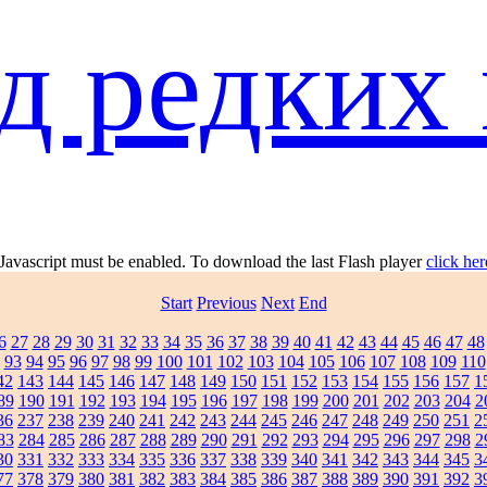
д редких 
 Javascript must be enabled. To download the last Flash player
click her
Start
Previous
Next
End
6
27
28
29
30
31
32
33
34
35
36
37
38
39
40
41
42
43
44
45
46
47
48
93
94
95
96
97
98
99
100
101
102
103
104
105
106
107
108
109
110
42
143
144
145
146
147
148
149
150
151
152
153
154
155
156
157
1
89
190
191
192
193
194
195
196
197
198
199
200
201
202
203
204
2
36
237
238
239
240
241
242
243
244
245
246
247
248
249
250
251
2
83
284
285
286
287
288
289
290
291
292
293
294
295
296
297
298
2
30
331
332
333
334
335
336
337
338
339
340
341
342
343
344
345
3
77
378
379
380
381
382
383
384
385
386
387
388
389
390
391
392
3